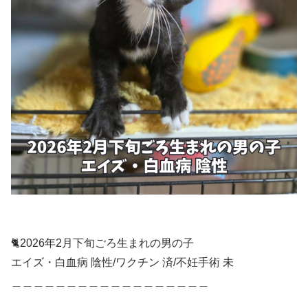
🐈️2026年2月下旬ごろ生まれの男の子
エイズ・白血病 陰性/ワクチン 済/不妊手術 未
＿＿＿＿＿＿＿＿＿＿＿＿＿＿＿＿＿＿