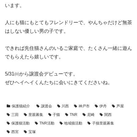
います。
人にも猫にもとてもフレンドリーで、やんちゃだけど無茶
はしない優しい男の子です。
できれば先住猫さんのいるご家庭で、たくさん一緒に遊ん
でもらえたら嬉しいです。
5/31㈰から譲渡会デビューです。
ぜひヘイヘイくんたちに会いにきてくださいね。
保護猫紹介
譲渡会
川西
神戸市
伊丹
芦屋
三田
里親募集
子猫
TNR
尼崎
関西
保護猫活動
TNR活動
地域猫活動
子猫里親募集
西宮
宝塚