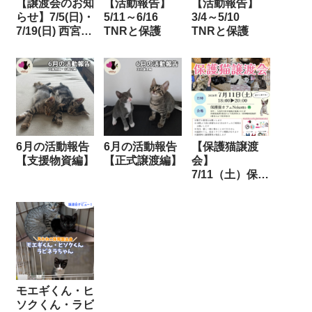
【譲渡会のお知
【活動報告】
【活動報告】
らせ】7/5(日)・
5/11～6/16
3/4～5/10
7/19(日) 西宮浜
TNRと保護
TNRと保護
産業交流会館
6月の活動報告
6月の活動報告
【保護猫譲渡
【支援物資編】
【正式譲渡編】
会】
7/11（土）保護
猫カフェ
Nekotto
モエギくん・ヒ
ソクくん・ラビ