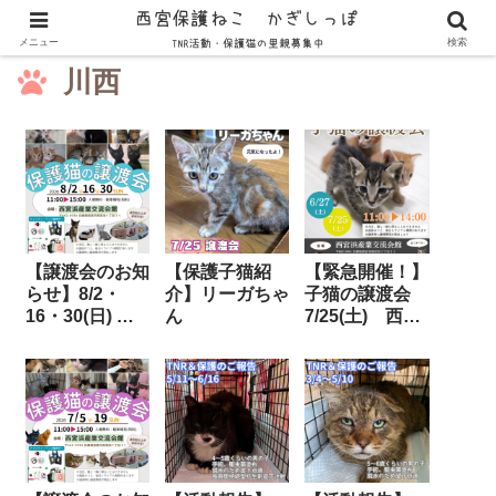
メニュー
検索
川西
【譲渡会のお知
【保護子猫紹
【緊急開催！】
らせ】8/2・
介】リーガちゃ
子猫の譲渡会
16・30(日) 西
ん
7/25(土) 西宮
宮浜産業交流会
浜産業交流会館
館